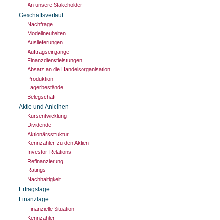
An unsere Stakeholder
Geschäftsverlauf
Nachfrage
Modellneuheiten
Auslieferungen
Auftragseingänge
Finanzdienstleistungen
Absatz an die Handelsorganisation
Produktion
Lagerbestände
Belegschaft
Aktie und Anleihen
Kursentwicklung
Dividende
Aktionärsstruktur
Kennzahlen zu den Aktien
Investor-Relations
Refinanzierung
Ratings
Nachhaltigkeit
Ertragslage
Finanzlage
Finanzielle Situation
Kennzahlen