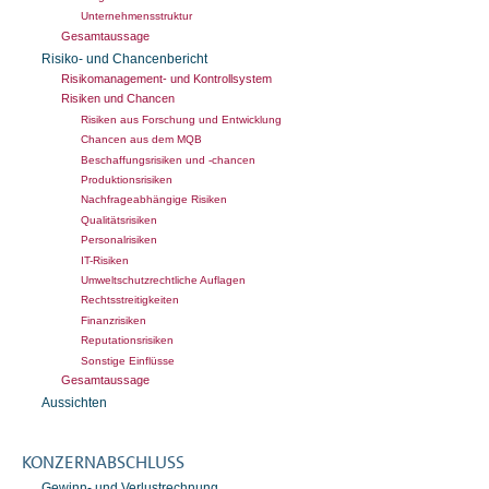
Unternehmensstruktur
Gesamtaussage
Risiko- und Chancenbericht
Risikomanagement- und Kontrollsystem
Risiken und Chancen
Risiken aus Forschung und Entwicklung
Chancen aus dem MQB
Beschaffungsrisiken und -chancen
Produktionsrisiken
Nachfrageabhängige Risiken
Qualitätsrisiken
Personalrisiken
IT-Risiken
Umweltschutzrechtliche Auflagen
Rechtsstreitigkeiten
Finanzrisiken
Reputationsrisiken
Sonstige Einflüsse
Gesamtaussage
Aussichten
KONZERNABSCHLUSS
Gewinn- und Verlustrechnung