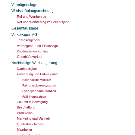
Vermögenslage
Wertschöpfungsrechnung
RoI und Wertbeitrag
RoI und Wertbeitrag im Berichtsjahr
Gesamtaussage
Volkswagen AG
Jahresergebnis
Vermögens- und Finanzlage
Dividendenvorschlag
Geschäftsverlauf
Nachhaltige Wertsteigerung
Nachhaltigkeit
Forschung und Entwicklung
Nachhaltige Mobilität
Fahrerassistenzsysteme
Synergien und Allianzen
F&E-Kennzahlen
Zukunft in Bewegung
Beschaffung
Produktion
Marketing und Vertrieb
Qualitätssicherung
Mitarbeiter