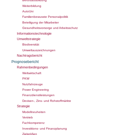
Berufsausbildung
Weiterbildung
AutoUni
Familienbewusste Personalpolitik
Beteiligung der Mitarbeiter
Gesundheitsvorsorge und Arbeitsschutz
Informationstechnologie
Umweltstrategie
Biodiversität
Umweltauszeichnungen
Nachtragsbericht
Prognosebericht
Rahmenbedingungen
Weltwirtschaft
PKW
Nutzfahrzeuge
Power Engineering
Finanzdienstleistungen
Devisen-, Zins- und Rohstoffmärkte
Strategie
Modellneuheiten
Vertrieb
Fachkompetenz
Investitions- und Finanzplanung
Zielgrößen