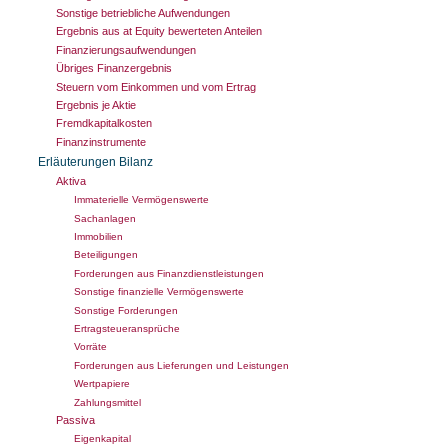
Sonstige betriebliche Aufwendungen
Ergebnis aus at Equity bewerteten Anteilen
Finanzierungs­aufwendungen
Übriges Finanzergebnis
Steuern vom Einkommen und vom Ertrag
Ergebnis je Aktie
Fremdkapitalkosten
Finanzinstrumente
Erläuterungen Bilanz
Aktiva
Immaterielle Vermögenswerte
Sachanlagen
Immobilien
Beteiligungen
Forderungen aus Finanzdienstleistungen
Sonstige finanzielle Vermögenswerte
Sonstige Forderungen
Ertragsteueransprüche
Vorräte
Forderungen aus Lieferungen und Leistungen
Wertpapiere
Zahlungsmittel
Passiva
Eigenkapital