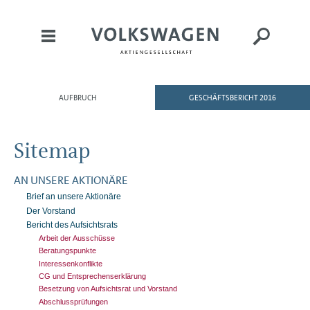
AUFBRUCH
GESCHÄFTSBERICHT 2016
HOME
AN UNSERE AKTIONÄRE
Sitemap
KONZERNBEREICHE
KONZERNLAGEBERICHT
AN UNSERE AKTIONÄRE
Brief an unsere Aktionäre
KONZERNABSCHLUSS
Der Vorstand
Bericht des Aufsichtsrats
ANHANG
Arbeit der Ausschüsse
MAGAZIN
Beratungspunkte
Interessenkonflikte
CG und Entsprechens­erklärung
Besetzung von Aufsichtsrat und Vorstand
Abschlussprüfungen