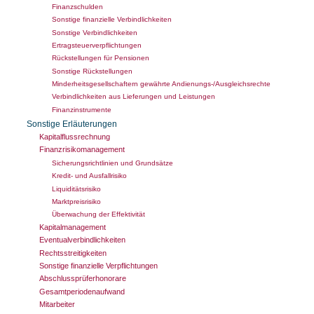
Finanzschulden
Sonstige finanzielle Verbindlichkeiten
Sonstige Verbindlichkeiten
Ertragsteuerverpflichtungen
Rückstellungen für Pensionen
Sonstige Rückstellungen
Minderheitsgesellschaftern gewährte Andienungs-/Ausgleichsrechte
Verbindlichkeiten aus Lieferungen und Leistungen
Finanzinstrumente
Sonstige Erläuterungen
Kapitalflussrechnung
Finanzrisikomanagement
Sicherungsrichtlinien und Grundsätze
Kredit- und Ausfallrisiko
Liquiditätsrisiko
Marktpreisrisiko
Überwachung der Effektivität
Kapitalmanagement
Eventualverbindlichkeiten
Rechtsstreitigkeiten
Sonstige finanzielle Verpflichtungen
Abschlussprüferhonorare
Gesamtperiodenaufwand
Mitarbeiter