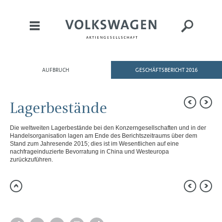
AUFBRUCH
GESCHÄFTSBERICHT 2016
HOME
AN UNSERE AKTIONÄRE
Lagerbestände
KONZERNBEREICHE
KONZERNLAGEBERICHT
Die weltweiten Lagerbestände bei den Konzerngesellschaften und in der
Handelsorganisation lagen am Ende des Berichtszeitraums über dem
Konzernlagebericht
Stand zum Jahresende 2015; dies ist im Wesentlichen auf eine
nachfrageinduzierte Bevorratung in China und Westeuropa
Ziele und Strategien
zurückzuführen.
Steuerung und Kennzahlen
Struktur und Geschäftstätigkeit
Corporate-Governance-Bericht
Vergütungsbericht
Organe
Übernahmerechtliche Angaben
Dieselthematik